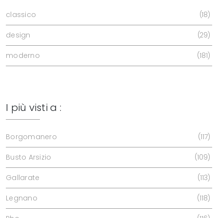
classico
18
design
29
moderno
181
I più visti a :
Borgomanero
117
Busto Arsizio
109
Gallarate
113
Legnano
118