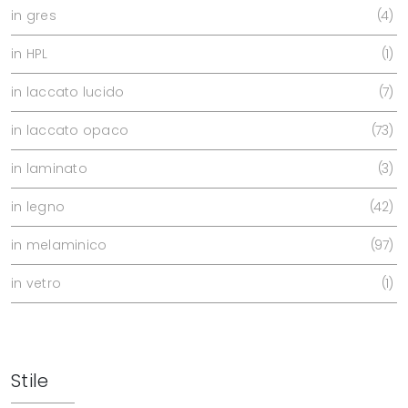
in gres
4
in HPL
1
in laccato lucido
7
in laccato opaco
73
in laminato
3
in legno
42
in melaminico
97
in vetro
1
Stile