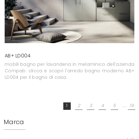
AB+ LD004
mobili bagno per lavanderia in melaminico dell'azienda
Compab: clicca e scopri l'arredo bagno moderno AB+
LD004 per il bagno di casa.
1
2
3
4
5
....
19
Marca