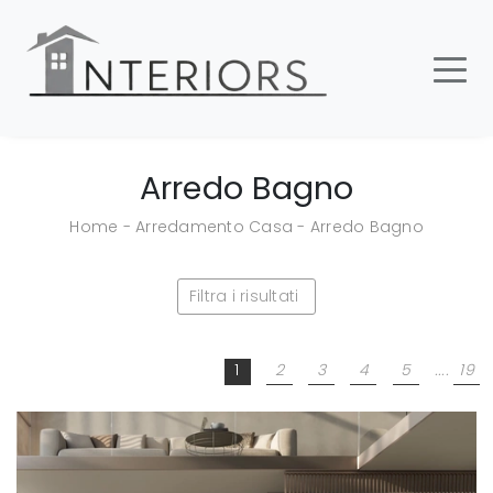
Arredo Bagno
Home
-
Arredamento Casa
-
Arredo Bagno
Filtra i risultati
1
2
3
4
5
....
19