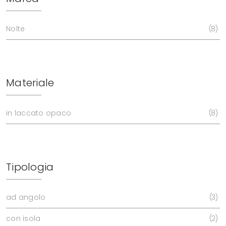
Nolte
8
Materiale
in laccato opaco
8
Tipologia
ad angolo
3
con isola
2