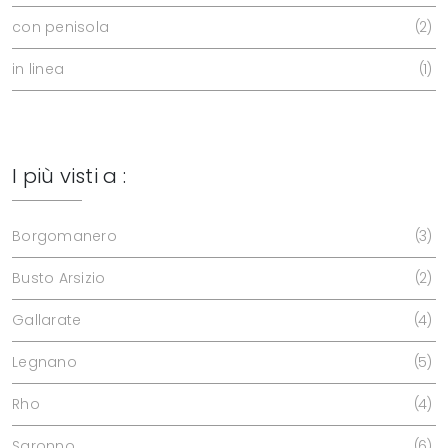
con penisola
2
in linea
1
I più visti a :
Borgomanero
3
Busto Arsizio
2
Gallarate
4
Legnano
5
Rho
4
Saronno
6