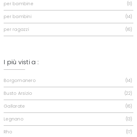
per bambine
11
per bambini
14
per ragazzi
16
I più visti a :
Borgomanero
14
Busto Arsizio
22
Gallarate
16
Legnano
13
Rho
17