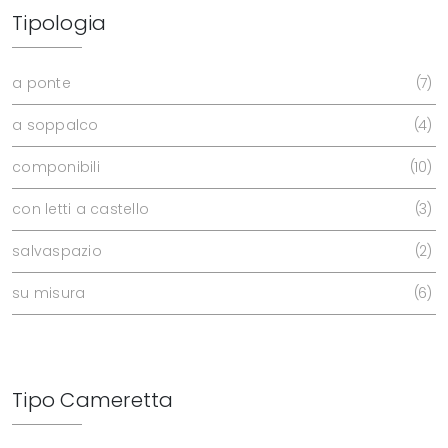
Tipologia
a ponte
7
a soppalco
4
componibili
10
con letti a castello
3
salvaspazio
2
su misura
6
Tipo Cameretta