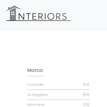
Marca
Friulsedie
54
La Seggiola
69
Maronese
23