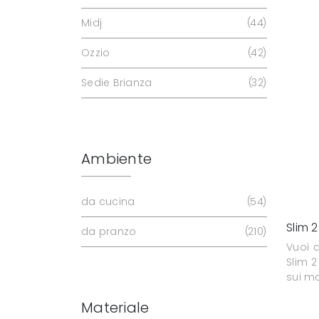
Midj
44
Ozzio
42
Sedie Brianza
32
Ambiente
da cucina
54
Slim 2
da pranzo
210
Vuoi a
Slim 2
sui mo
Materiale