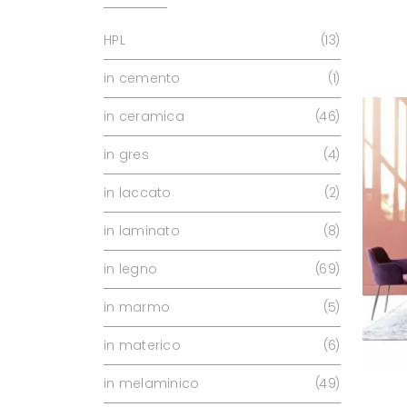
HPL
13
in cemento
1
in ceramica
46
in gres
4
in laccato
2
in laminato
8
in legno
69
in marmo
5
in materico
6
in melaminico
49