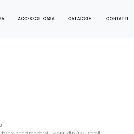
SA
ACCESSORI CASA
CATALOGHI
CONTATTI
a
rizzare spazi moderni? Scopri di più sui tavoli