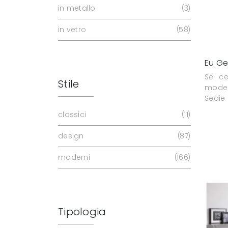
in metallo
3
in vetro
58
Eu Ge
Se ce
Stile
model
Sedie 
classici
11
design
87
moderni
166
Tipologia