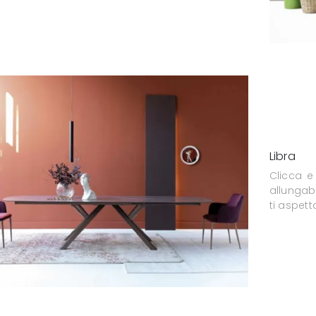
Libra
Clicca e
allungabi
ti aspett