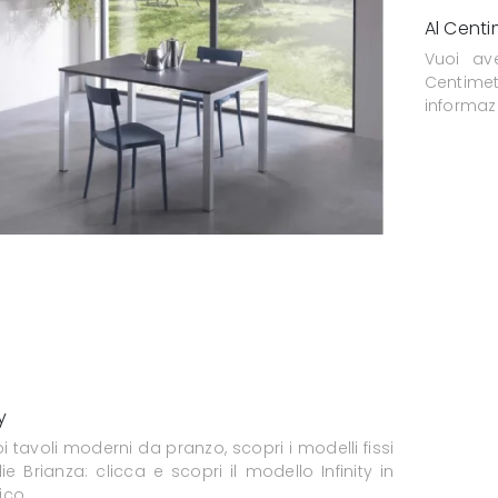
Al Cent
Vuoi ave
Centime
informazi
y
i tavoli moderni da pranzo, scopri i modelli fissi
ie Brianza: clicca e scopri il modello Infinity in
ico.