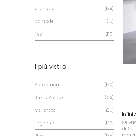
allungabili
139
consolle
15
fissi
110
I più visti a :
Borgomanero
130
Busto Arsizio
133
Gallarate
125
Infinit
Se vuo
Legnano
142
di Sed
mater
Rho
128