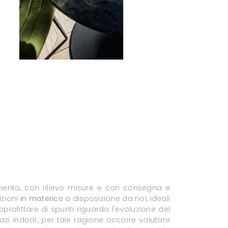
edamento, con rilievo misure e con consegna e
izioni
in materico
a disposizione da noi, ideali
pprofittare di spunti riguardo l'evoluzione del
azi indoor, per tale ragione occorre valutare