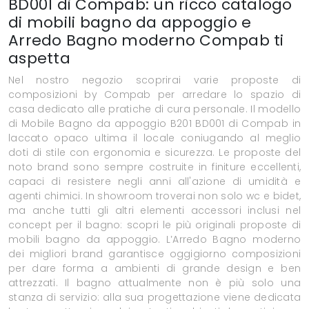
BD001 di Compab: un ricco catalogo
di mobili bagno da appoggio e
Arredo Bagno moderno Compab ti
aspetta
Nel nostro negozio scoprirai varie proposte di
composizioni by Compab per arredare lo spazio di
casa dedicato alle pratiche di cura personale. Il modello
di Mobile Bagno da appoggio B201 BD001 di Compab in
laccato opaco ultima il locale coniugando al meglio
doti di stile con ergonomia e sicurezza. Le proposte del
noto brand sono sempre costruite in finiture eccellenti,
capaci di resistere negli anni all'azione di umidità e
agenti chimici. In showroom troverai non solo wc e bidet,
ma anche tutti gli altri elementi accessori inclusi nel
concept per il bagno: scopri le più originali proposte di
mobili bagno da appoggio. L’Arredo Bagno moderno
dei migliori brand garantisce oggigiorno composizioni
per dare forma a ambienti di grande design e ben
attrezzati. Il bagno attualmente non è più solo una
stanza di servizio: alla sua progettazione viene dedicata