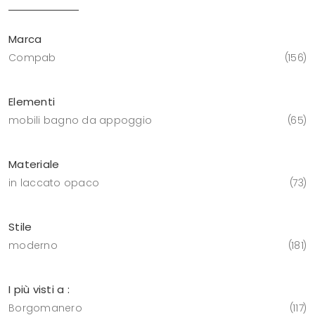
Marca
Compab
156
Elementi
mobili bagno da appoggio
65
Materiale
in laccato opaco
73
Stile
moderno
181
I più visti a :
Borgomanero
117