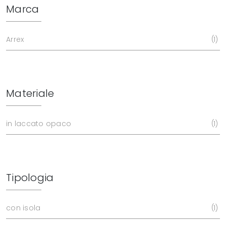
Marca
Arrex
1
Materiale
in laccato opaco
1
Tipologia
con isola
1