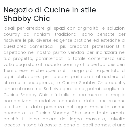
Negozio di Cucine in stile
Shabby Chic
Ideali per arredare gli spazi con originalità, le soluzioni
country dai richiami tradizionali sono pensate per
risolvere le più diverse esigenze pratiche ed estetiche di
quest'area domestica. I più preparati professionisti ti
aspettano nel nostro punto vendita per indirizzarti nel
tuo progetto, garantendoti la totale contentezza una
volta acquistato il modello country chic dei tuoi desideri.
Tieni presente che questo è il luogo più frequentato di
ogni abitazione: per creare particolari atmosfere di
charme e accoglienza, le Cucine Shabby Chic country
fanno al caso tuo. Se ti rivolgerai a noi, potrai scegliere le
Cucine Shabby Chic più belle in commercio, o meglio
composizioni arredative connotate dalle linee sinuose
strutturali e dalla presenza del legno massello anche
decapato. Le Cucine Shabby Chic sono tanto amate
poiché il tipico calore del legno massello, talvolta
laccato in tonalità pastello, dona ai locali domestici una