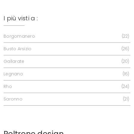
I più visti a :
Borgomanero
22
Busto Arsizio
26
Gallarate
20
Legnano
16
Rho
24
Saronno
21
Poltrone design