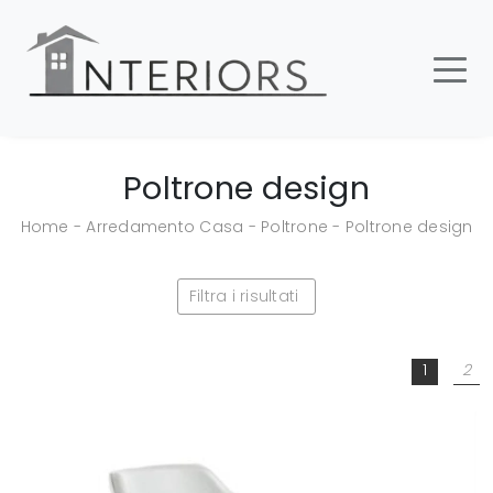
Poltrone design
Home
-
Arredamento Casa
-
Poltrone
-
Poltrone design
Filtra i risultati
1
2