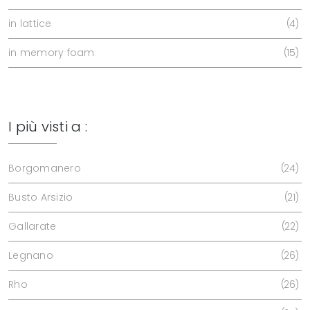
in lattice
4
in memory foam
15
I più visti a :
Borgomanero
24
Busto Arsizio
21
Gallarate
22
Legnano
26
Rho
26