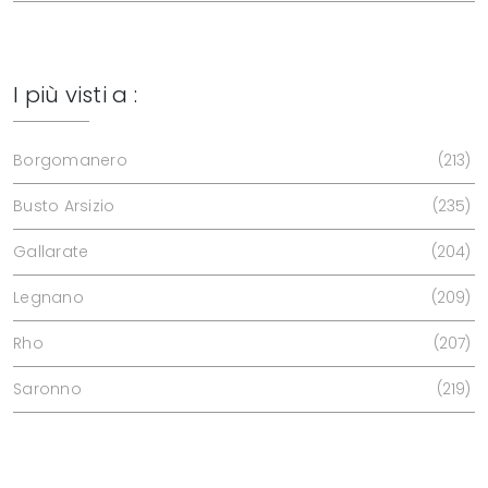
I più visti a :
Borgomanero
213
Busto Arsizio
235
Gallarate
204
Legnano
209
Rho
207
Saronno
219