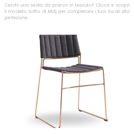
Cerchi una sedia da pranzo in tessuto? Clicca e scopri
il modello Soffio di Midj per completare i tuoi locali alla
perfezione.