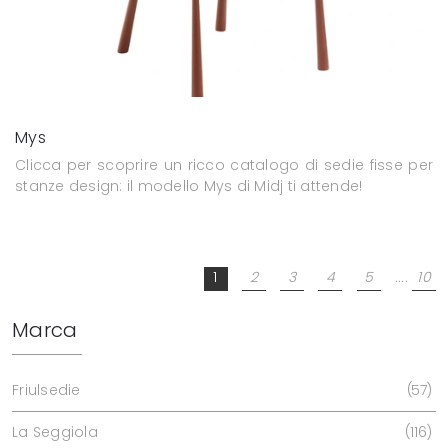
Mys
Clicca per scoprire un ricco catalogo di sedie fisse per
stanze design: il modello Mys di Midj ti attende!
1
2
3
4
5
....
10
Marca
Friulsedie
57
La Seggiola
116