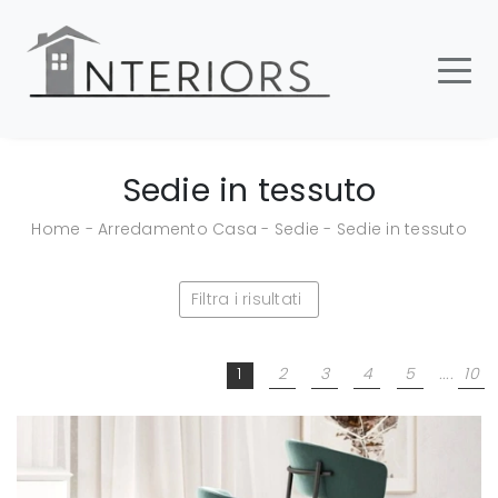
Sedie in tessuto
Home
-
Arredamento Casa
-
Sedie
-
Sedie in tessuto
Filtra i risultati
1
2
3
4
5
....
10