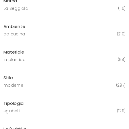
Marca
La Seggiola
116
Ambiente
da cucina
210
Materiale
in plastica
94
Stile
moderne
297
Tipologia
sgabelli
129
I più visti a :