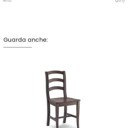
Rho
207
Guarda anche: