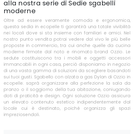
alla nostra serie di Sedie sgabelli
moderne
Oltre ad essere veramente comoda e ergonomica,
questa sedia in ecopelle ti garantirà una totale vivibilità
nei locali dove si sta insieme con familiari e amici. Nel
nostro punto vendita potrai vedere dal vivo le più belle
proposte in commercio, tra cui anche quelle da cucina
moderne firmate dal noto e rinomato brand Ozzio. Le
sedute costituiscono tra i mobili e oggetti accessori
immancabili in ogni casa, perciò disponiamo in negozio
di una vasta gamma di soluzioni da scegliere basandoti
sui tuoi gusti. Sgabello con alzata a gas Dylan di Ozzio in
ecopelle: saprà organizzare alla perfezione la sala da
pranzo o il soggiorno della tua abitazione, coniugando
doti di praticità e design. Ogni soluzione Ozzio assicura
un elevato contenuto estetico indipendentemente dal
locale cui è destinato, poiché organizza gli spazi
impreziosendoli.