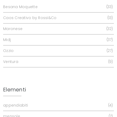
Besana Moquette
33
Caos Creativo by Rossi&Co
13
Maronese
32
Midj
37
Ozzio
27
Ventura
9
Elementi
appendiabiti
4
mensole
7