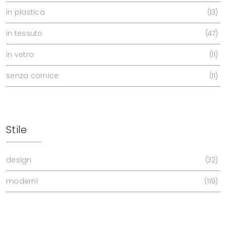
in plastica
13
in tessuto
47
in vetro
11
senza cornice
11
Stile
design
32
moderni
119