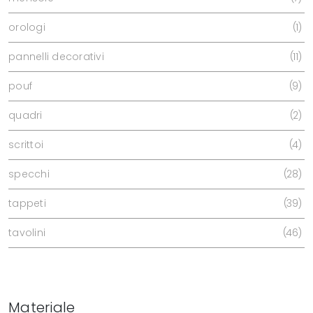
orologi
1
pannelli decorativi
11
pouf
9
quadri
2
scrittoi
4
specchi
28
tappeti
39
tavolini
46
Materiale