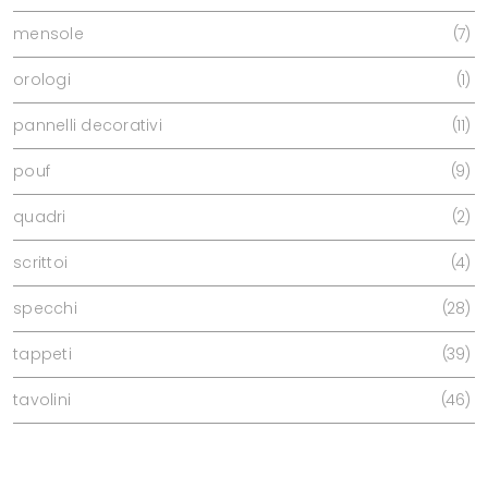
mensole
7
orologi
1
pannelli decorativi
11
pouf
9
quadri
2
scrittoi
4
specchi
28
tappeti
39
tavolini
46