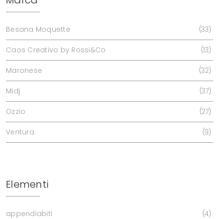
Besana Moquette
33
Caos Creativo by Rossi&Co
13
Maronese
32
Midj
37
Ozzio
27
Ventura
9
Elementi
appendiabiti
4