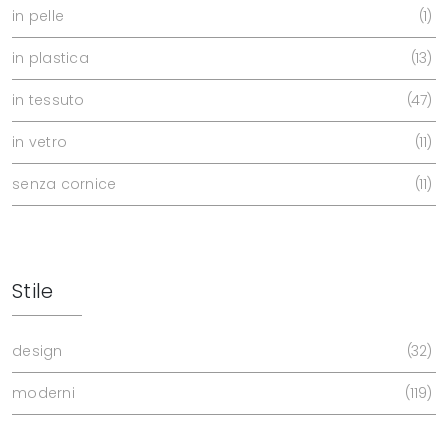
in pelle
1
in plastica
13
in tessuto
47
in vetro
11
senza cornice
11
Stile
design
32
moderni
119