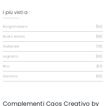
I più visti a :
Borgomanero
84
Busto Arsizio
68
Gallarate
79
Legnano
69
Rho
87
Saronno
66
Complementi Caos Creativo by