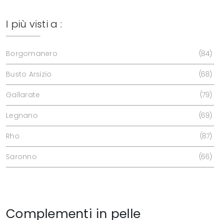
I più visti a :
Borgomanero
84
Busto Arsizio
68
Gallarate
79
Legnano
69
Rho
87
Saronno
66
Complementi in pelle