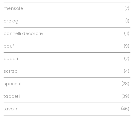
mensole
7
orologi
1
pannelli decorativi
11
pouf
9
quadri
2
scrittoi
4
specchi
28
tappeti
39
tavolini
46