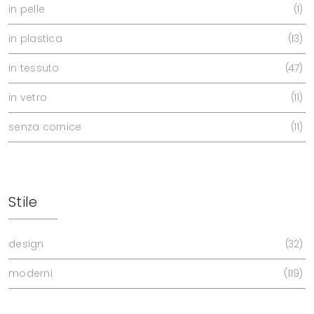
in pelle
1
in plastica
13
in tessuto
47
in vetro
11
senza cornice
11
Stile
design
32
moderni
119