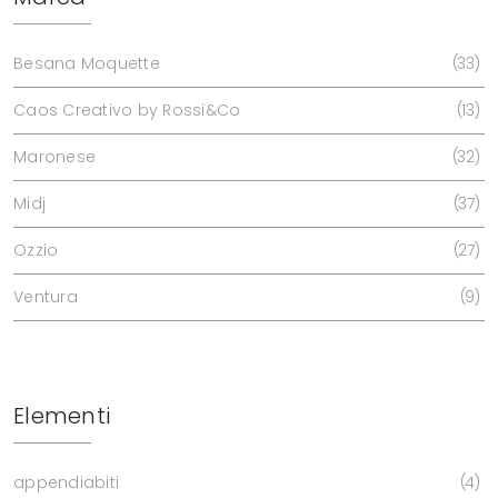
Besana Moquette
33
Caos Creativo by Rossi&Co
13
Maronese
32
Midj
37
Ozzio
27
Ventura
9
Elementi
appendiabiti
4