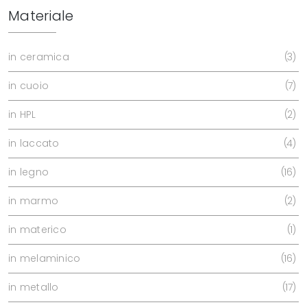
Materiale
in ceramica
3
in cuoio
7
in HPL
2
in laccato
4
in legno
16
in marmo
2
in materico
1
in melaminico
16
in metallo
17