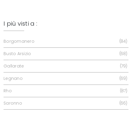
I più visti a :
Borgomanero
84
Busto Arsizio
68
Gallarate
79
Legnano
69
Rho
87
Saronno
66