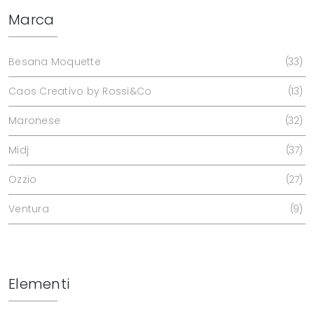
Marca
Besana Moquette
33
Caos Creativo by Rossi&Co
13
Maronese
32
Midj
37
Ozzio
27
Ventura
9
Elementi