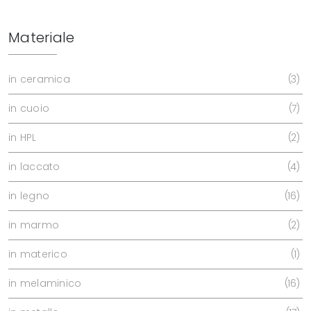
Materiale
in ceramica
3
in cuoio
7
in HPL
2
in laccato
4
in legno
16
in marmo
2
in materico
1
in melaminico
16