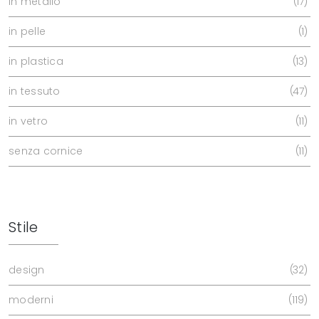
in metallo
17
in pelle
1
in plastica
13
in tessuto
47
in vetro
11
senza cornice
11
Stile
design
32
moderni
119