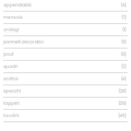
appendiabiti
4
mensole
7
orologi
1
pannelli decorativi
11
pouf
9
quadri
2
scrittoi
4
specchi
28
tappeti
39
tavolini
46